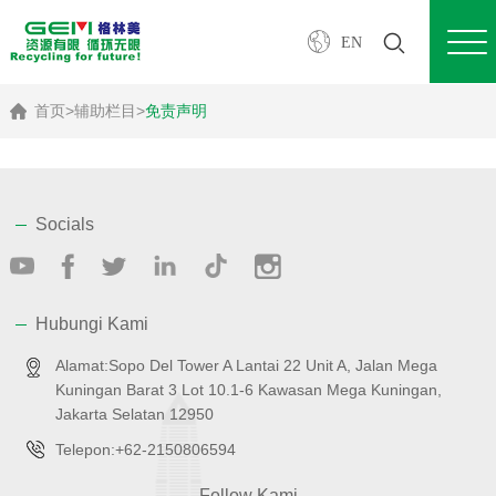
EN
首页
>
辅助栏目
>
免责声明
Socials
Hubungi Kami
Alamat:Sopo Del Tower A Lantai 22 Unit A, Jalan Mega
Kuningan Barat 3 Lot 10.1-6 Kawasan Mega Kuningan,
Jakarta Selatan 12950
Telepon:+62-2150806594
Follow Kami