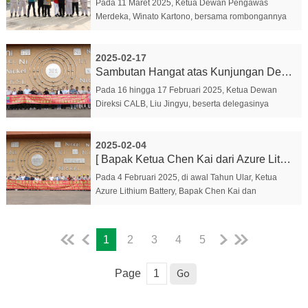
Pada 11 Maret 2025, Ketua Dewan Pengawas
Merdeka, Winato Kartono, bersama rombongannya
mengunjungi kawasan industri QMB untuk
melakukan kunjungan dan arahan. Ketua Grup GEM,
2025-02-17
Profesor Xu Kaihua, m...
Sambutan Hangat atas Kunjungan Delegasi Ketua Dewa...
Pada 16 hingga 17 Februari 2025, Ketua Dewan
Direksi CALB, Liu Jingyu, beserta delegasinya
berkunjung ke QMB untuk melakukan studi dan
pertukaran wawasan. Mereka disambut dengan
2025-02-04
hangat oleh karya...
[ Bapak Ketua Chen Kai dari Azure Lithium Battery ...
Pada 4 Februari 2025, di awal Tahun Ular, Ketua
Azure Lithium Battery, Bapak Chen Kai dan
rombongan mengunjungi QMB untuk melakukan
kunjungan dan pertukaran. Wakil Presiden Eksekutif
Grup GEM, Zhou...
1
2
3
4
5
Page