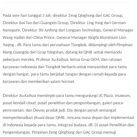
direktur
Pada sore hari tanggal 3 Juli,
Zeng Qinghong dari GAC Group,
Direktur
Direktur
Bai Tao dari Guangxin Group,
Ling Yong dari German
Direktur
Nanopore,
Shi Junfeng dari Longpan Technology, General Manager
Wang Haibin dari China Prince, General Manager Xingfa Aluminium Liao
Yuqing , dll. Para tamu dari perusahaan Tiongkok, didampingi oleh Pimpinan
Xiang Guangda dari Grup Tsingshan, datang ke
QMB
untuk memandu
pekerjaan mereka. Profesor Xu Kaihua, ketua Grup GEM, dan ratusan
karyawan Indonesia dan Tiongkok berbaris untuk menyambut para tamu
dengan hangat. para tamu berjabat tangan dengan ramah kepada para
karyawan dan memberikan salam hormat.
Direktur
Xu Kaihua memimpin para tamu mengunjungi 3C Plaza, museum,
pusat kendali cloud, pusat penelitian dan pengembangan, galeri pasca-
Devisi
pemrosesan, dan
produk jadi. Dia dengan penuh semangat
memperkenalkan situasi dasar
QMB
, rencana masa depan dan implementasi
di Indonesia kepada para tamu, integrasi budaya, dll. Di pusat Penelitian dan
Pengembangan, Pimpinan Zeng Qinghong dari GAC Group memuji